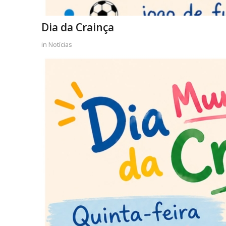
Dia da Crainça
in
Notícias