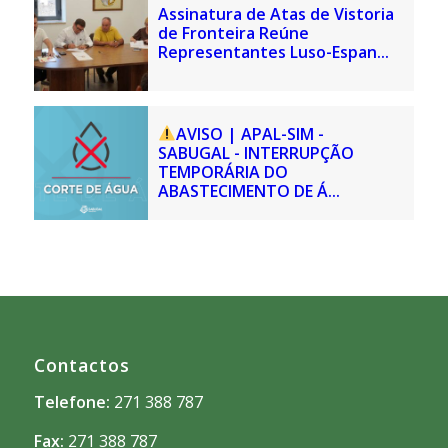
Assinatura de Atas de Vistoria
de Fronteira Reúne
Representantes Luso-Espan...
AVISO | APAL-SIM -
SABUGAL - INTERRUPÇÃO
TEMPORÁRIA DO
ABASTECIMENTO DE Á...
Contactos
Telefone:
271 388 787
Fax:
271 388 787