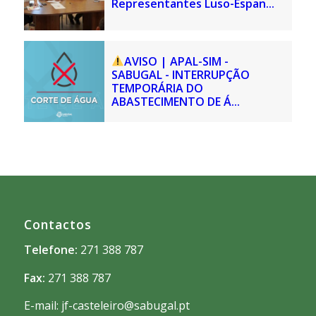
Representantes Luso-Espan...
AVISO | APAL-SIM -
SABUGAL - INTERRUPÇÃO
TEMPORÁRIA DO
ABASTECIMENTO DE Á...
Contactos
Telefone:
271 388 787
Fax:
271 388 787
E-mail: jf-casteleiro@sabugal.pt