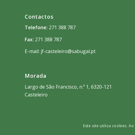
Contactos
Telefone:
271 388 787
Fax:
271 388 787
E-mail: jf-casteleiro@sabugal.pt
Morada
Largo de São Francisco, n.º 1, 6320-121
Casteleiro
Este site utiliza cookies. 
Desenvolvido por
Município do Sabugal
e
ADSI
© Copyright -
Castele